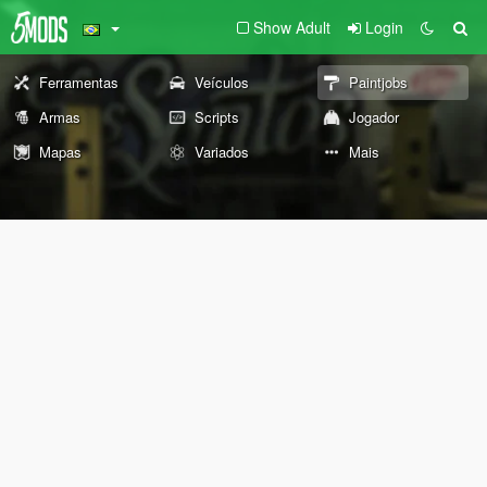
Show Adult
Login
Ferramentas
Veículos
Paintjobs
Armas
Scripts
Jogador
Mapas
Variados
Mais