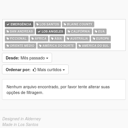
EMERGÊNCIA
LOS SANTOS
BLAINE COUNTY
SAN ANDREAS
LOS ANGELES
CALIFÓRNIA
EUA
FICCIONAL
ÁFRICA
ÁSIA
AUSTRÁLIA
EUROPA
ORIENTE MÉDIO
AMÉRICA DO NORTE
AMÉRICA DO SUL
Desde:
Mês passado
Ordenar por:
Mais curtidos
Nenhum arquivo encontrado, por favor tente alterar suas
opções de filtragem.
Designed in Alderney
Made in Los Santos