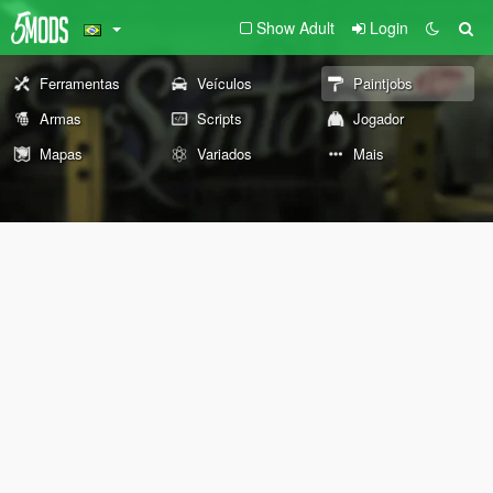
Show Adult
Login
Ferramentas
Veículos
Paintjobs
Armas
Scripts
Jogador
Mapas
Variados
Mais