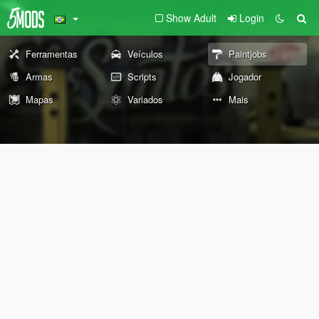
Show Adult
Login
Ferramentas
Veículos
Paintjobs
Armas
Scripts
Jogador
Mapas
Variados
Mais