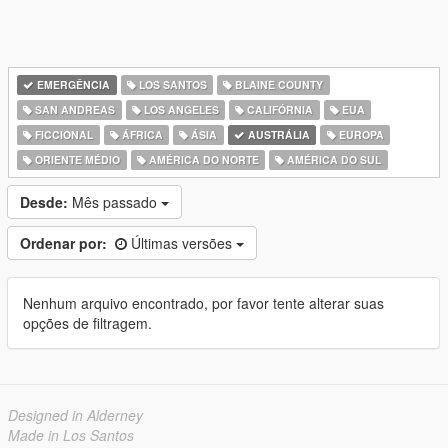
EMERGÊNCIA
LOS SANTOS
BLAINE COUNTY
SAN ANDREAS
LOS ANGELES
CALIFÓRNIA
EUA
FICCIONAL
ÁFRICA
ÁSIA
AUSTRÁLIA
EUROPA
ORIENTE MÉDIO
AMÉRICA DO NORTE
AMÉRICA DO SUL
Desde:
Mês passado
Ordenar por:
Últimas versões
Nenhum arquivo encontrado, por favor tente alterar suas
opções de filtragem.
Designed in Alderney
Made in Los Santos