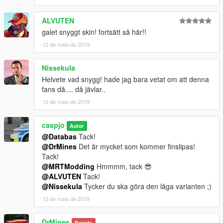
ALVUTEN
galet snyggt skin! fortsätt så här!!
12 de maio de 2019
Nissekula
Helvete vad snygg! hade jag bara vetat om att denna
fans då.... då jävlar..
12 de maio de 2019
caspjo
Autor
@Databas
Tack!
@DrMines
Det är mycket som kommer finslipas!
Tack!
@MRTModding
Hmmmm, tack 😎
@ALVUTEN
Tack!
@Nissekula
Tycker du ska göra den låga varianten ;)
12 de maio de 2019
DrMines
Banido