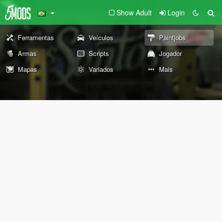
Show Adult
Login
Ferramentas
Veículos
Paintjobs
Armas
Scripts
Jogador
Mapas
Variados
Mais