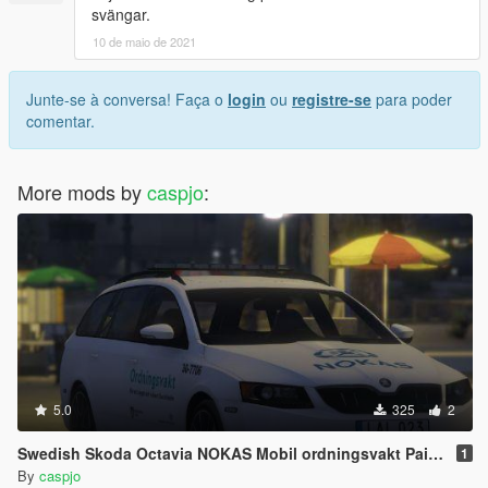
svängar.
10 de maio de 2021
Junte-se à conversa! Faça o
login
ou
registre-se
para poder
comentar.
More mods by
caspjo
:
5.0
325
2
Swedish Skoda Octavia NOKAS Mobil ordningsvakt Paintjob
1
By
caspjo