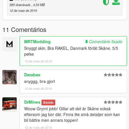
585 downloads
, 4,53 MB
12 de maio de 2019
11 Comentários
MRTModding
Comentário fixado
Snyggt skin, Bra RAKEL, Danmark förlåt Skåne, 5/5
pølse
12 de maio de 2019
Databas
snyggg, bra gjort
12 de maio de 2019
DrMines
Banido
Woow Grymt jobb! Gillar att det är Skåne också
eftersom jag bor där. Finns lite små detaljer som kan
bli bättre men annars toppen!
12 de maio de 2019