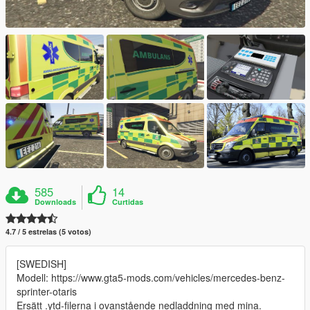
585
14
Downloads
Curtidas
4.7 / 5 estrelas (5 votos)
[SWEDISH]
Modell: https://www.gta5-mods.com/vehicles/mercedes-benz-
sprinter-otaris
Ersätt .ytd-filerna i ovanstående nedladdning med mina.