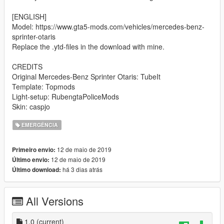
[ENGLISH]
Model: https://www.gta5-mods.com/vehicles/mercedes-benz-
sprinter-otaris
Replace the .ytd-files in the download with mine.
CREDITS
Original Mercedes-Benz Sprinter Otaris: TubeIt
Template: Topmods
Light-setup: RubengtaPoliceMods
Skin: caspjo
EMERGÊNCIA
12 de maio de 2019
Primeiro envio:
12 de maio de 2019
Último envio:
há 3 dias atrás
Último download:
All Versions
1.0
(current)