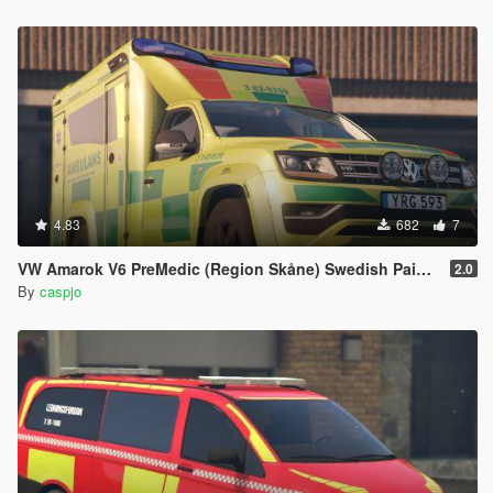
4.83
682
7
VW Amarok V6 PreMedic (Region Skåne) Swedish Paintjob
2.0
By
caspjo