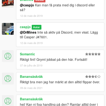
@caspjo
Kan man få prata med dig i discord eller
så?
12 de maio de 2019
caspjo
Autor
@DrMines
Inte så aktiv på Discord, men visst. Lägg
till Casper J#7601.
12 de maio de 2019
Somantic
Riktigt fint! Grymt jobbat på den här. Fortsätt!
07 de julho de 2019
Banansåskräk
Riktigt bra men jag har märkt at den alltid flippar över.
09 de maio de 2021
Banansåskräk
hej! Kan ni fixa handling på den? Ramlar alltid över i