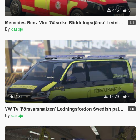
445
3
Mercedes-Benz Vito 'Gästrike Räddningstjänst' Ledningsfordon Swedish paintjob
1.1
By
caspjo
4.33
1.079
6
VW T6 'Försvarsmakten' Ledningsfordon Swedish paintjob
1.0
By
caspjo