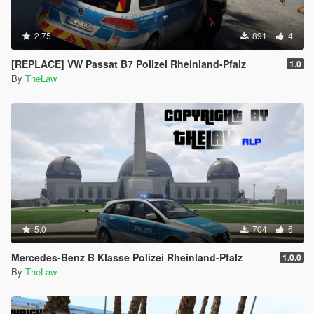
2.75
891
4
[REPLACE] VW Passat B7 Polizei Rheinland-Pfalz
1.0
By
TheLaw
5.0
704
6
Mercedes-Benz B Klasse Polizei Rheinland-Pfalz
1.0.0
By
TheLaw