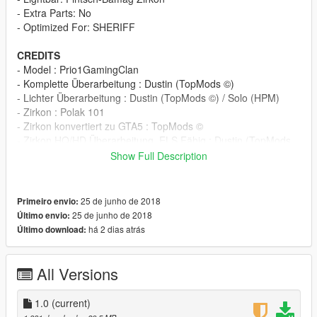
- Extra Parts: No
- Optimized For: SHERIFF
CREDITS
- Model : Prio1GamingClan
- Komplette Überarbeitung : Dustin (TopMods ©)
- Lichter Überarbeitung : Dustin (TopMods ©) / Solo (HPM)
- Zirkon : Polak 101
- Zirkon konvertiert zu GTA5 : TopMods ©
- Zirkon HQ/HD Überarbeitung, ELS Fähig : Dustin (TopMods
©)
Show Full Description
- Verschiedenes wie Koffer Besen u.ä. : Solo (HPM) / Dustin
(TopMods ©)
- ELS.XML: Dustin (TopMods ©)
25 de junho de 2018
Primeiro envio:
- Livery: TheLaw (HPM)
25 de junho de 2018
Último envio:
há 2 dias atrás
Último download:
INSTALLATION
Step 1:
ORIGNAL
All Versions
Step2: Use OpenIV to import the Files to "/Grand Theft Auto
1.0
(current)
V/mods/update/x64/dlcpacks/patchday9ng/dlc.rpf/x64/levels/gt