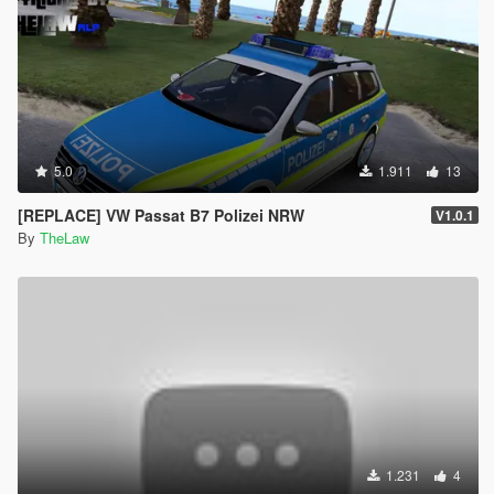
5.0
1.911
13
[REPLACE] VW Passat B7 Polizei NRW
V1.0.1
By
TheLaw
1.231
4