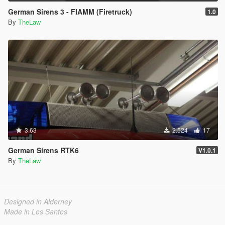
German Sirens 3 - FIAMM (Firetruck)
1.0
By
TheLaw
3.63
2.524
17
German Sirens RTK6
V1.0.1
By
TheLaw
Designed in Alderney
Made in Los Santos