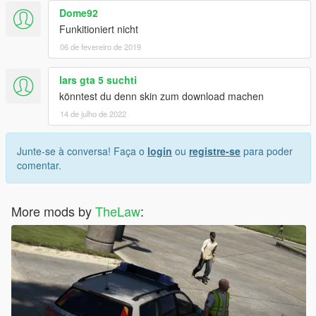
Dome92
Funkitioniert nicht
06 de fevereiro de 2019
lars gta 5 suchti
könntest du denn skin zum download machen
14 de julho de 2022
Junte-se à conversa! Faça o
login
ou
registre-se
para poder
comentar.
More mods by
TheLaw
: