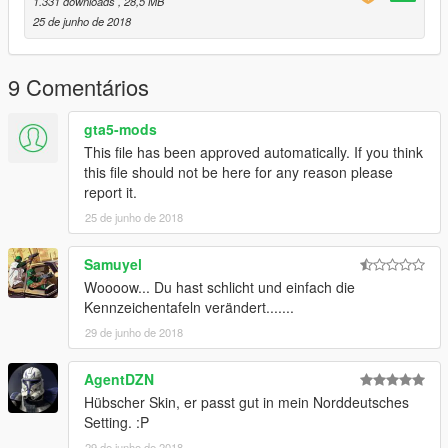
1.331 downloads
, 28,5 MB
a5/vehicles.rpf/" or the last patchday!
25 de junho de 2018
TheLaw
9 Comentários
Find me on Discord, Facebook and GTA5-mods:
gta5-mods
Discord
This file has been approved automatically. If you think
Facebook
this file should not be here for any reason please
report it.
GTA5-Mods
25 de junho de 2018
Find TopMods on Facebook and GTA5-mods:
Samuyel
Woooow... Du hast schlicht und einfach die
Homepage - TopMods
Kennzeichentafeln verändert.......
Facebook - TopMods
29 de junho de 2018
GTA5-Mods - TopMods
AgentDZN
Hübscher Skin, er passt gut in mein Norddeutsches
By downloading and using the contents of this archive you
Setting. :P
agree to the following terms:
29 de junho de 2018