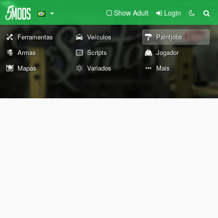
Show Adult
Login
Ferramentas
Veículos
Paintjobs
Armas
Scripts
Jogador
Mapas
Variados
Mais