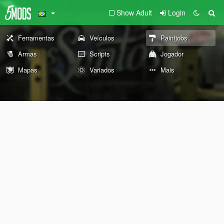
Show Adult
Login
Ferramentas
Veículos
Paintjobs
Armas
Scripts
Jogador
Mapas
Variados
Mais