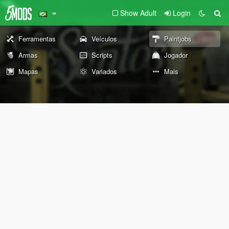
Show Adult
Login
Ferramentas
Veículos
Paintjobs
Armas
Scripts
Jogador
Mapas
Variados
Mais