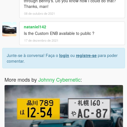
through Benny's. Do you know how I could do that?
Thanks, man!
08 de outubro de 2021
nataniel142
Is the Custom ENB available to public ?
17 de dezembro de 2021
Junte-se à conversa! Faça o
login
ou
registre-se
para poder
comentar.
More mods by
Johnny Cybernetic
: