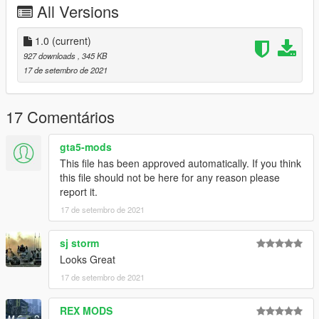
All Versions
1.0
(current)
927 downloads
, 345 KB
17 de setembro de 2021
17 Comentários
gta5-mods
This file has been approved automatically. If you think
this file should not be here for any reason please
report it.
17 de setembro de 2021
sj storm
Looks Great
17 de setembro de 2021
REX MODS