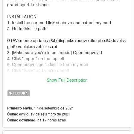
grand-sport-l-or-blanc
INSTALLATION:
1. Install the car mod linked above and extract my mod
2. Go to this file path
-
GTAV>mods>update>x64>dlcpacks>bugvr>dlc.rpf>x64>levels>
gta5>vehicles>vehicles.rpf
3. [Make sure you're in edit mode] Open bugvr.ytd
4. Click "import" on the top left
5. Open bugvr-sign-1.dds file from my mod
6. Click "Save" and you're done!!
Show Full Description
Enjoy the livery!
TEXTURA
17 de setembro de 2021
Primeiro envio:
17 de setembro de 2021
Último envio:
há 17 horas atrás
Último download: