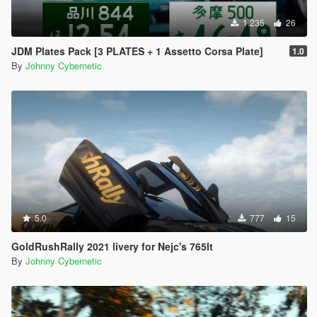
1.235
26
JDM Plates Pack [3 PLATES + 1 Assetto Corsa Plate]
1.0
By
Johnny Cybernetic
5.0
777
15
GoldRushRally 2021 livery for Nejc's 765lt
By
Johnny Cybernetic