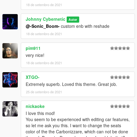
18 de setembro de 2021
Johnny Cybernetic
Autor
@-Sonic_Boom-
custom enb with reshade
18 de setembro de 2021
pim911
very nice!
18 de setembro de 2021
XTGO-
Extremely superb. Loved this theme. Great job.
25 de setembro de 2021
nickaoke
I love this mod!
You seem to be experienced with editing car features,
so let me ask you this. I want to change the seats
color of the the Carbonizzare, which can not be done