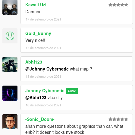
Kawaii Uzi
Damnnn
17 de setembro de 2021
Gold_Bunny
Very nice!!
17 de setembro de 2021
Abhi123
@Johnny Cybernetic
what map ?
18 de setembro de 2021
Johnny Cybernetic
Autor
@Abhi123
vice city
18 de setembro de 2021
-Sonic_Boom-
ahah more questions about graphics than car, what
enb? It doesn’t looks nve stock