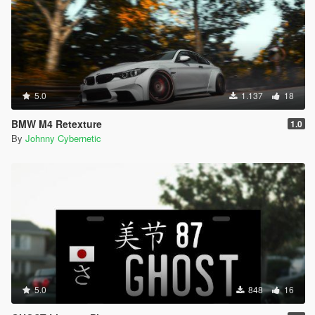
5.0
1.137
18
BMW M4 Retexture
1.0
By
Johnny Cybernetic
5.0
848
16