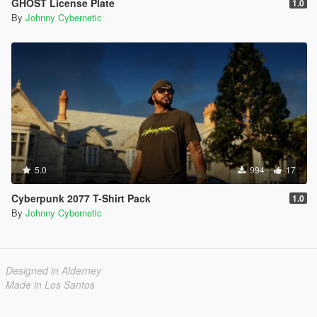
GHOST License Plate
1.0
By
Johnny Cybernetic
5.0
994
17
Cyberpunk 2077 T-Shirt Pack
1.0
By
Johnny Cybernetic
Designed in Alderney
Made in Los Santos