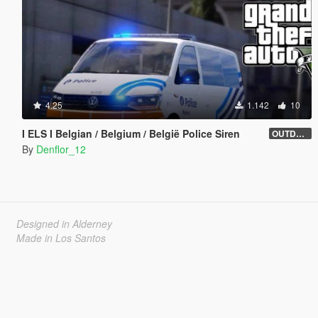
4.25
1.142
10
I ELS I Belgian / Belgium / België Police Siren
OUTDATED
By
Denflor_12
Designed in Alderney
Made in Los Santos