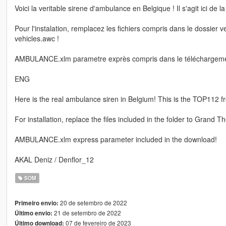
Voici la veritable sirene d'ambulance en Belgique ! Il s'agit ici d
Pour l'instalation, remplacez les fichiers compris dans le dossie
vehicles.awc !
AMBULANCE.xlm parametre exprès compris dans le téléchargeme
ENG
Here is the real ambulance siren in Belgium! This is the TOP112 
For installation, replace the files included in the folder to Grand
AMBULANCE.xlm express parameter included in the download!
AKAL Deniz / Denflor_12
SOM
20 de setembro de 2022
Primeiro envio:
21 de setembro de 2022
Último envio:
07 de fevereiro de 2023
Último download: