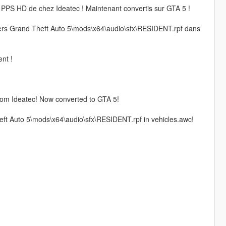
e la PPS HD de chez Ideatec ! Maintenant convertis sur GTA 5 !
r vers Grand Theft Auto 5\mods\x64\audio\sfx\RESIDENT.rpf dans
nt !
from Ideatec! Now converted to GTA 5!
 Theft Auto 5\mods\x64\audio\sfx\RESIDENT.rpf in vehicles.awc!