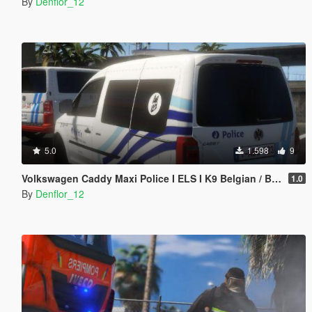
By
Denflor_12
5.0
1.598
9
Volkswagen Caddy Maxi Police I ELS I K9 Belgian / België
1.0
By
Denflor_12