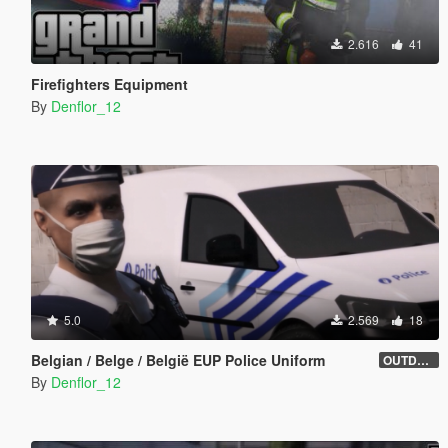
2.616
41
Firefighters Equipment
By
Denflor_12
5.0
2.569
18
Belgian / Belge / België EUP Police Uniform
OUTDATED
By
Denflor_12