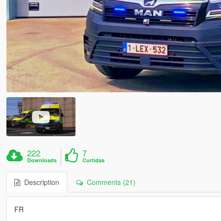
222
7
Downloads
Curtidas
Description
Comments (21)
FR