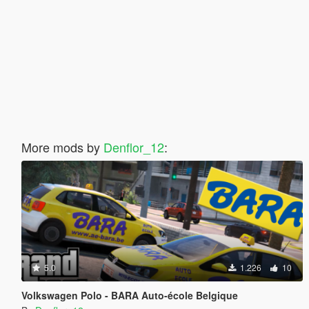
More mods by
Denflor_12
:
5.0
1.226
10
Volkswagen Polo - BARA Auto-école Belgique