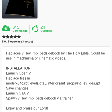
615
24
Downloads
Curtidas
5.0 / 5 estrelas (3 votos)
Replaces v_ilev_mp_bedsidebook by The Holy Bible. Could be
use in machinima or cinematic videos.
INSTALLATION:
Launch OpenIV
Replace files in
mods/x64c.rpf/levels/gta5/interiors/int_props/int_lev_des.rpf
Save changes
Launch GTA V
Spawn v_ilev_mp_bedsidebook via trainer
Enjoy and praise our Lord!