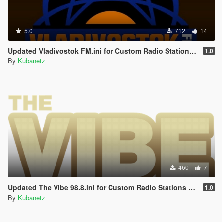
5.0
712
14
Updated Vladivostok FM.ini for Custom Radio Stations by stillhere
1.0
By
Kubanetz
460
7
Updated The Vibe 98.8.ini for Custom Radio Stations by stillhere
1.0
By
Kubanetz