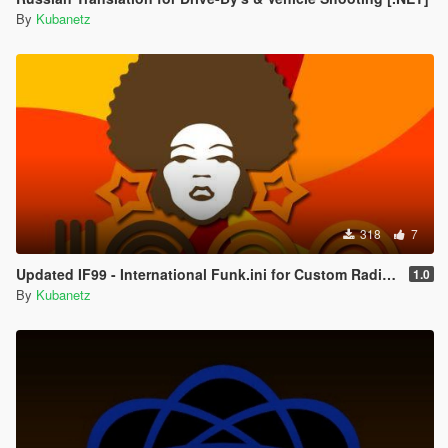
By
Kubanetz
318
7
Updated IF99 - International Funk.ini for Custom Radio Stations by stillhere
1.0
By
Kubanetz