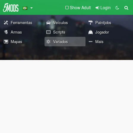
Show Adult
Login
Ferramentas
Veículos
Paintjobs
Armas
Scripts
Jogador
Mapas
Variados
Mais