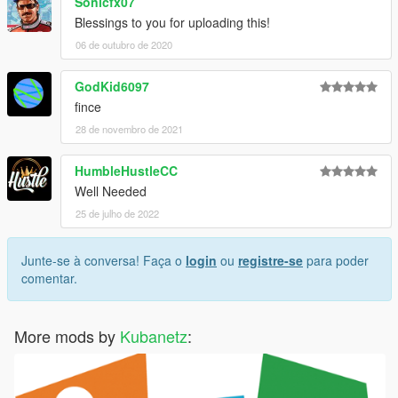
Sonicfx07
Blessings to you for uploading this!
06 de outubro de 2020
GodKid6097
fince
28 de novembro de 2021
HumbleHustleCC
Well Needed
25 de julho de 2022
Junte-se à conversa! Faça o
login
ou
registre-se
para poder
comentar.
More mods by
Kubanetz
: