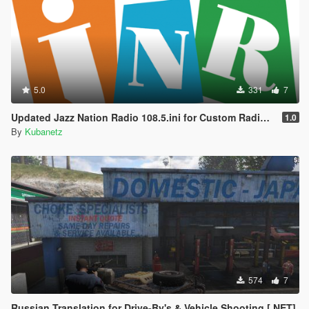
5.0
331
7
Updated Jazz Nation Radio 108.5.ini for Custom Radio Stations by stillhere
1.0
By
Kubanetz
574
7
Russian Translation for Drive-By's & Vehicle Shooting [.NET]