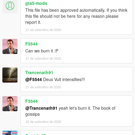
gta5-mods
This file has been approved automatically. If you think
this file should not be here for any reason please
report it.
21 de setembro de 2020
F5544
Can we burn it :P
21 de setembro de 2020
Trancenath91
@F5544
Deus Vult intensifies!!!
21 de setembro de 2020
F5544
@Trancenath91
yeah let's burn it. The book of
gossips
22 de setembro de 2020