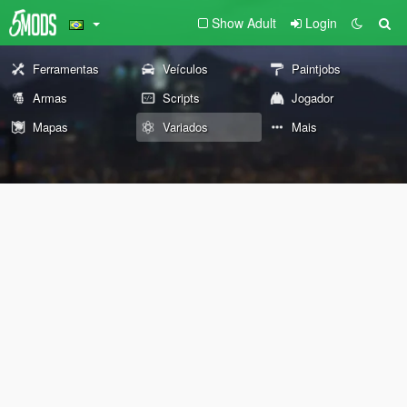
Show Adult
Login
Ferramentas
Veículos
Paintjobs
Armas
Scripts
Jogador
Mapas
Variados
Mais