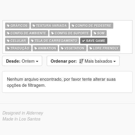
GRÁFICOS
TEXTURA VARIADA
CONFIG DE PEDESTRE
CONFIG DE AMBIENTE
CONFIG DE SUPORTE
SOM
CELULAR
TELA DE CARREGAMENTO
SAVE GAME
TRADUÇÃO
ANIMATION
VEGETATION
LORE FRIENDLY
Desde:
Ontem
Ordenar por:
Mais baixados
Nenhum arquivo encontrado, por favor tente alterar suas
opções de filtragem.
Designed in Alderney
Made in Los Santos