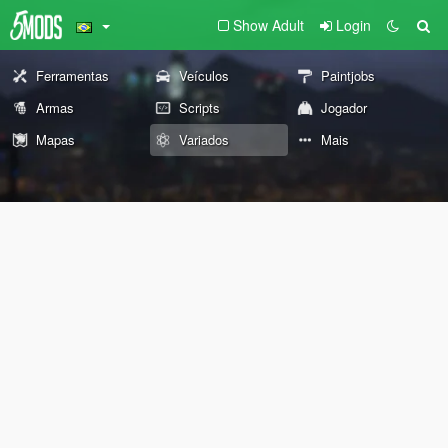
Show Adult
Login
Ferramentas
Veículos
Paintjobs
Armas
Scripts
Jogador
Mapas
Variados
Mais