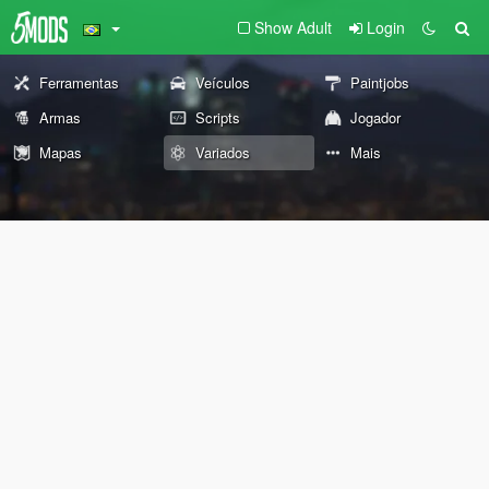
Show Adult
Login
Ferramentas
Veículos
Paintjobs
Armas
Scripts
Jogador
Mapas
Variados
Mais