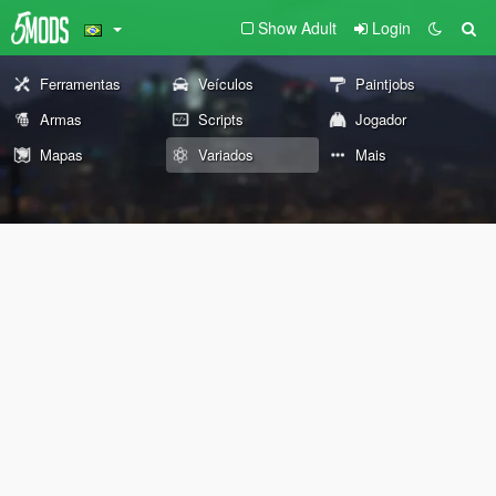
Show Adult
Login
Ferramentas
Veículos
Paintjobs
Armas
Scripts
Jogador
Mapas
Variados
Mais