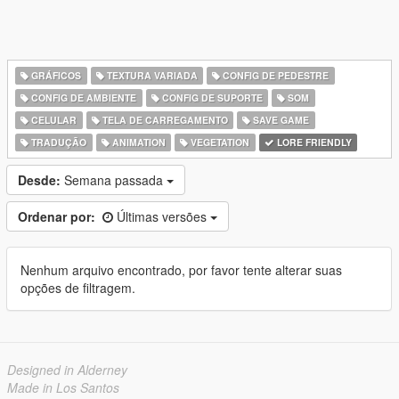
GRÁFICOS
TEXTURA VARIADA
CONFIG DE PEDESTRE
CONFIG DE AMBIENTE
CONFIG DE SUPORTE
SOM
CELULAR
TELA DE CARREGAMENTO
SAVE GAME
TRADUÇÃO
ANIMATION
VEGETATION
LORE FRIENDLY
Desde:
Semana passada
Ordenar por:
Últimas versões
Nenhum arquivo encontrado, por favor tente alterar suas
opções de filtragem.
Designed in Alderney
Made in Los Santos