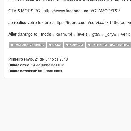
GTA 5 MODS PC : https://www.facebook.com/GTAMODSPC/
Je réalise votre texture : https://5euros.com/service/44149/creer-v
Aller dans/go to : mods > x64m.rpf > levels > gta5 > _cityw > veni
TEXTURA VARIADA
CASA
EDIFÍCIO
LETREIRO INFORMATIVO
24 de junho de 2018
Primeiro envio:
24 de junho de 2018
Último envio:
há 1 hora atrás
Último download: