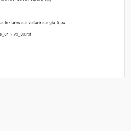
os-textures-sur-voiture-sur-gta-5-pc
ce_01 > vb_30.rpf