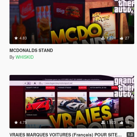
4.83
1.894
27
MCDONALDS STAND
By
WHISKID
4.75
1.923
18
VRAIES MARQUES VOITURES (Français) POUR SITES, MENYOO, ETC...
1.0