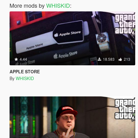
More mods by
WHISKID
:
4.44
18.583
213
APPLE STORE
By
WHISKID