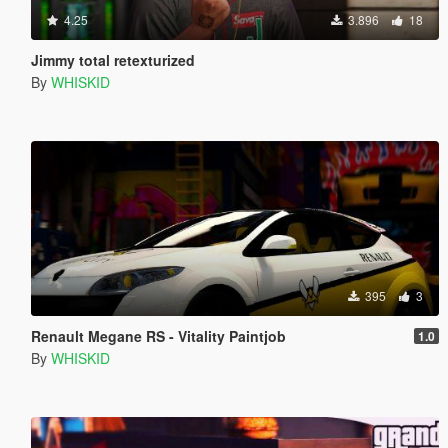
4.25
3.896
18
Jimmy total retexturized
By
WHISKID
395
3
Renault Megane RS - Vitality Paintjob
1.0
By
WHISKID