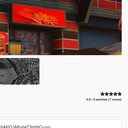
5.0 / 5 estrelas (7 votos)
UC8AKlOJABu6wTSqHtiQ-cpg