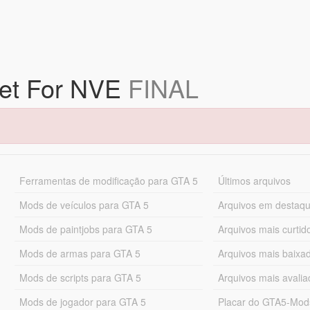
set For NVE
FINAL
Ferramentas de modificação para GTA 5
Últimos arquivos
Mods de veículos para GTA 5
Arquivos em destaq
Mods de paintjobs para GTA 5
Arquivos mais curtid
Mods de armas para GTA 5
Arquivos mais baixa
Mods de scripts para GTA 5
Arquivos mais avali
Mods de jogador para GTA 5
Placar do GTA5-Mo