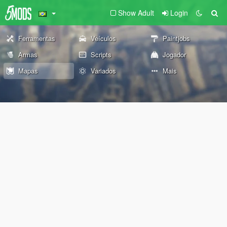
Show Adult
Login
Ferramentas
Veículos
Paintjobs
Armas
Scripts
Jogador
Mapas
Variados
Mais