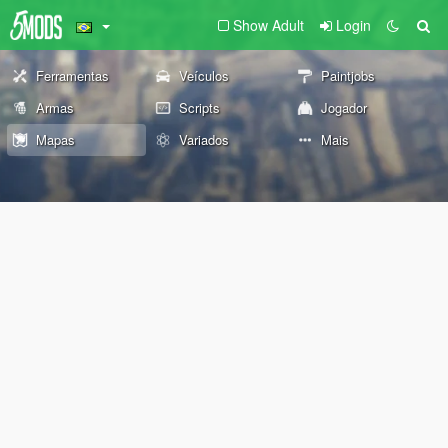
Show Adult
Login
Ferramentas
Veículos
Paintjobs
Armas
Scripts
Jogador
Mapas
Variados
Mais