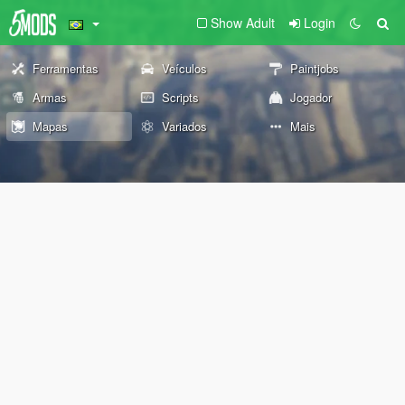
Show Adult
Login
Ferramentas
Veículos
Paintjobs
Armas
Scripts
Jogador
Mapas
Variados
Mais