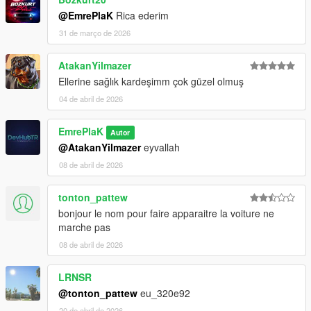
@EmrePlaK
Rica ederim
31 de março de 2026
AtakanYilmazer
Ellerine sağlık kardeşimm çok güzel olmuş
04 de abril de 2026
EmrePlaK
Autor
@AtakanYilmazer
eyvallah
08 de abril de 2026
tonton_pattew
bonjour le nom pour faire apparaitre la voiture ne
marche pas
08 de abril de 2026
LRNSR
@tonton_pattew
eu_320e92
20 de abril de 2026