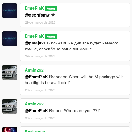
EmrePlaK
Autor
@geonfsmw
🖤
29 de março de 2026
EmrePlaK
Autor
@pareja21
В ближайшие дни всё будет намного
лучше, спасибо за ваше внимание
29 de março de 2026
Armin262
@EmrePlaK
Broooooo When will the M package with
headlights be available?
29 de março de 2026
Armin262
@EmrePlaK
Broooo Where are you ???
30 de março de 2026
Bozkurt20