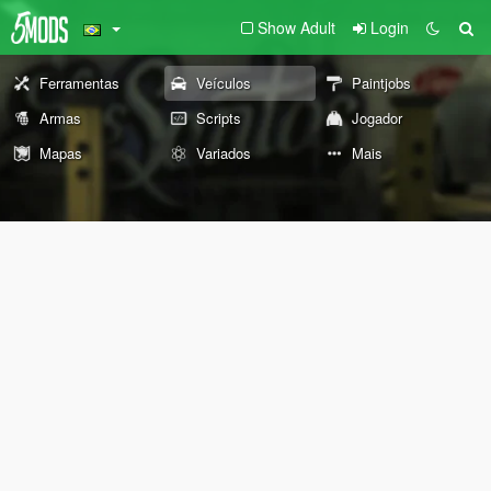
Show Adult
Login
Ferramentas
Veículos
Paintjobs
Armas
Scripts
Jogador
Mapas
Variados
Mais