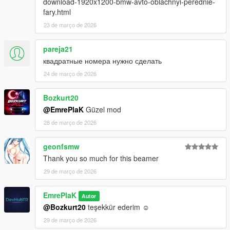
download-1920x1200-bmw-avto-oblachnyi-perednie-
fary.html
23 de março de 2026
pareja21
квадратные номера нужно сделать
24 de março de 2026
Bozkurt20
@EmrePlaK
Güzel mod
28 de março de 2026
geonfsmw
Thank you so much for this beamer
29 de março de 2026
EmrePlaK
Autor
@Bozkurt20
teşekkür ederim ☺️
29 de março de 2026