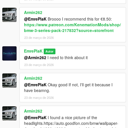
Armin262
@EmrePlaK
Broooo I recommend this for €8.50:
https://www.patreon.com/KenemationMods/shop/
bmw-3-series-pack-217832?source=storefront
23 de março de 2026
EmrePlaK
Autor
@Armin262
I need to think about it
23 de março de 2026
Armin262
@EmrePlaK
Okay good If not, I'll get it because I
have beamng.
23 de março de 2026
Armin262
@EmrePlaK
I found a nice picture of the
headlights.https://auto.goodfon.com/bmw/wallpaper-