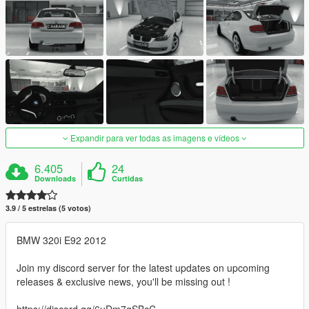
Expandir para ver todas as imagens e vídeos
6.405
24
Downloads
Curtidas
3.9 / 5 estrelas (5 votos)
BMW 320i E92 2012
Join my discord server for the latest updates on upcoming
releases & exclusive news, you'll be missing out !