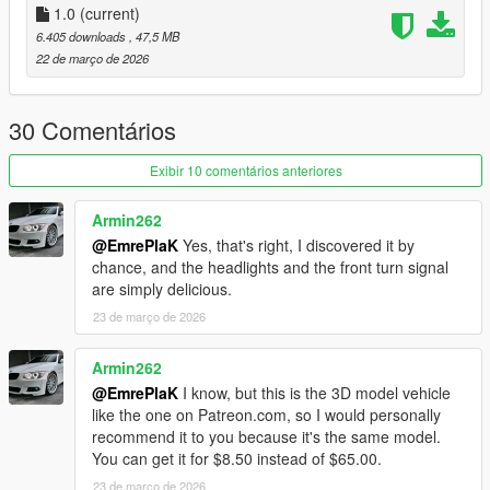
dlcpacks:/emreucar_bmw320i_e92/
1.0
(current)
6.405 downloads
, 47,5 MB
3. Save and Enjoy!
22 de março de 2026
Spawn name: emreucar_bmw320i_e92
30 Comentários
Credits:
EmrePlak
Exibir 10 comentários anteriores
3DModel Base:
Armin262
https://www.beamng.com/threads/bmw-3-series-e92-
@EmrePlaK
Yes, that's right, I discovered it by
hotfix.85847/
chance, and the headlights and the front turn signal
are simply delicious.
23 de março de 2026
Armin262
@EmrePlaK
I know, but this is the 3D model vehicle
like the one on Patreon.com, so I would personally
recommend it to you because it's the same model.
You can get it for $8.50 instead of $65.00.
23 de março de 2026