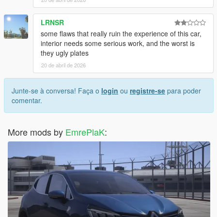
LRNSR
some flaws that really ruin the experience of this car,
interior needs some serious work, and the worst is
they ugly plates
20 de abril de 2026
Junte-se à conversa! Faça o
login
ou
registre-se
para poder
comentar.
More mods by
EmrePlaK
: