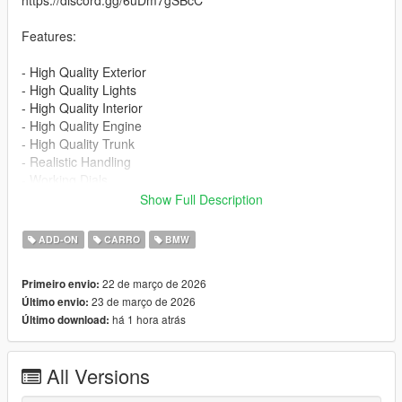
https://discord.gg/6uDm7gSBcC
Features:
- High Quality Exterior
- High Quality Lights
- High Quality Interior
- High Quality Engine
- High Quality Trunk
- Realistic Handling
- Working Dials
- Hands on Steering Wheel
Show Full Description
- Breakable Windows
- Tintable Windows
ADD-ON
CARRO
BMW
- Realistic Mirrors
- 2 Color Options - Primary color - Interior Color
22 de março de 2026
Primeiro envio:
23 de março de 2026
Último envio:
Installation for add-on:
há 1 hora atrás
Último download:
1. Drag the folder emreucar_bmw320i_e92) into dlcpacks
(mods>update>x64>dlcpacks)
2. Edit dlclist (mods>update>update.rpf>common>data>) and
All Versions
add this line under the previous line: