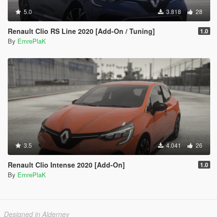
5.0
3.818
28
Renault Clio RS Line 2020 [Add-On / Tuning]
1.0
By
EmrePlaK
3.5
4.041
26
Renault Clio Intense 2020 [Add-On]
1.0
By
EmrePlaK
Designed in Alderney