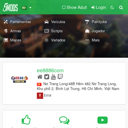
Show Adult
Login
Ferramentas
Veículos
Paintjobs
Armas
Scripts
Jogador
Mapas
Variados
Mais
ee8886com
Nơ Trang Long/48B Hẻm 482 Nơ Trang Long,
Khu phố 2, Bình Lợi Trung, Hồ Chí Minh, Việt Nam