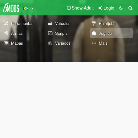
Show Adult
Login
Ferramentas
Veículos
Paintjobs
Armas
Scripts
Jogador
Mapas
Variados
Mais