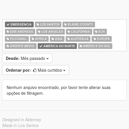
EMERGÊNCIA
LOS SANTOS
BLAINE COUNTY
SAN ANDREAS
LOS ANGELES
CALIFÓRNIA
EUA
FICCIONAL
ÁFRICA
ÁSIA
AUSTRÁLIA
EUROPA
ORIENTE MÉDIO
AMÉRICA DO NORTE
AMÉRICA DO SUL
Desde:
Mês passado
Ordenar por:
Mais curtidos
Nenhum arquivo encontrado, por favor tente alterar suas
opções de filtragem.
Designed in Alderney
Made in Los Santos