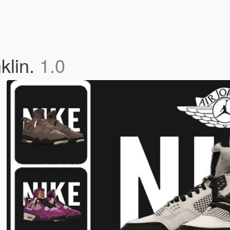
klin.
1.0