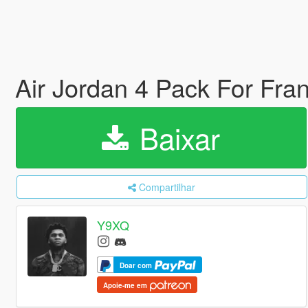
Air Jordan 4 Pack For Fran
Baixar
Compartilhar
Y9XQ
Doar com
Apoie-me em