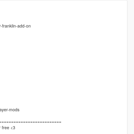
-franklin-add-on
layer-mods
==========================
r free <3