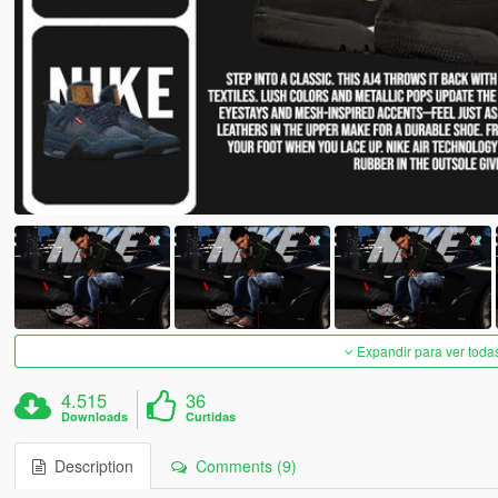
Expandir para ver toda
4.515
36
Downloads
Curtidas
Description
Comments (9)