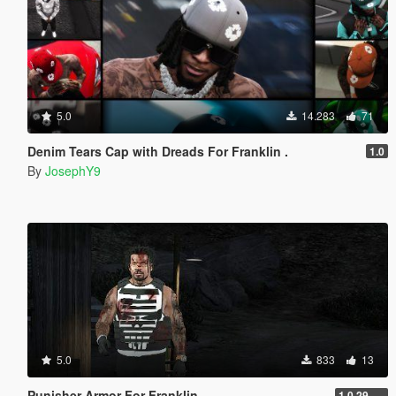
5.0
14.283
71
Denim Tears Cap with Dreads For Franklin .
1.0
By
JosephY9
5.0
833
13
Punisher Armor For Franklin
1.0.2944.0