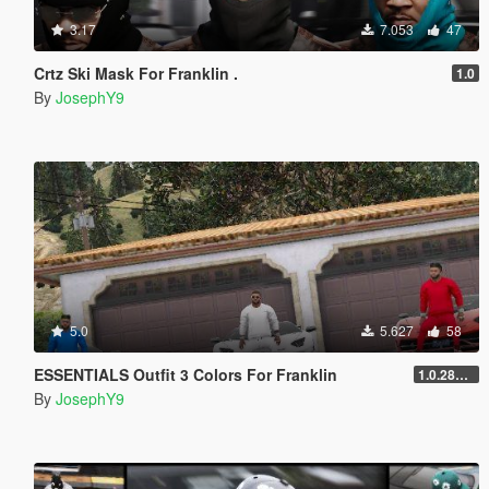
3.17
7.053
47
Crtz Ski Mask For Franklin .
1.0
By
JosephY9
5.0
5.627
58
ESSENTIALS Outfit 3 Colors For Franklin
1.0.2845.0
By
JosephY9