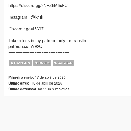
https://discord.gg/zNRZkM5sFC
Instagram : @lk1ili
Discord : goat5697
Take a look in my patreon only for franklin
patreon.comY9XQ
==========================
FRANKLIN
ROUPA
SAPATOS
17 de abril de 2026
Primeiro envio:
18 de abril de 2026
Último envio:
há 11 minutos atrás
Último download: