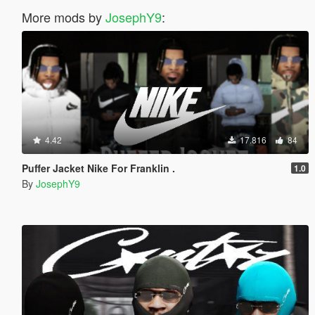
More mods by
JosephY9
:
4.42
17.816
84
Puffer Jacket Nike For Franklin .
1.0
By
JosephY9