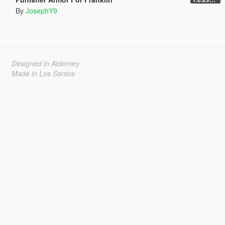
By
JosephY9
Designed in Alderney
Made in Los Santos