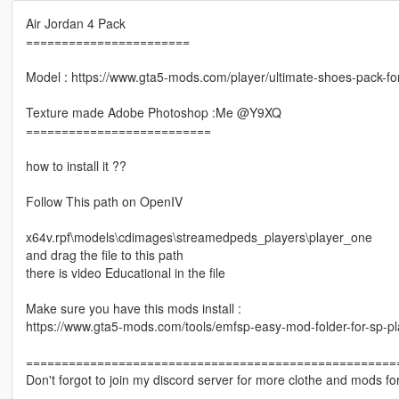
Air Jordan 4 Pack
=======================
Model : https://www.gta5-mods.com/player/ultimate-shoes-pack-for
Texture made Adobe Photoshop :Me @Y9XQ
==========================
how to install it ??
Follow This path on OpenIV
x64v.rpf\models\cdimages\streamedpeds_players\player_one
and drag the file to this path
there is video Educational in the file
Make sure you have this mods install :
https://www.gta5-mods.com/tools/emfsp-easy-mod-folder-for-sp-p
====================================================
Don't forgot to join my discord server for more clothe and mods fo