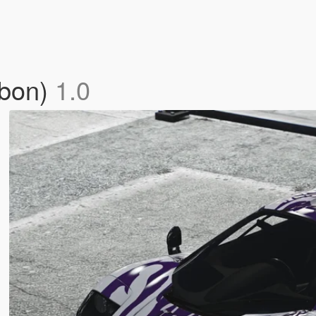
rbon)
1.0