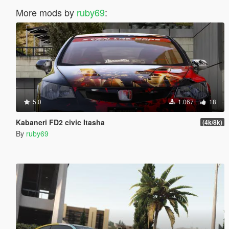
More mods by
ruby69
:
5.0
1.067
18
Kabaneri FD2 civic Itasha
(4k/8k)
By
ruby69