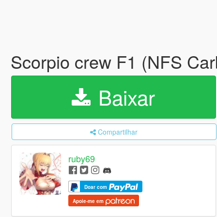
Scorpio crew F1 (NFS Ca
Baixar
Compartilhar
ruby69
Doar com
Apoie-me em