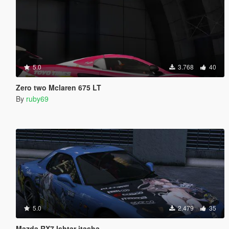
5.0
3.768
40
Zero two Mclaren 675 LT
By
ruby69
5.0
2.479
35
Mazda RX7 Ishtar itasha