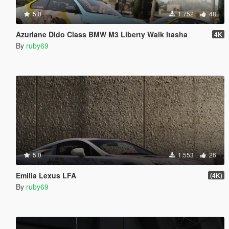
5.0
1.752
48
Azurlane Dido Class BMW M3 Liberty Walk Itasha
4K
By
ruby69
5.0
1.553
26
Emilia Lexus LFA
(4K)
By
ruby69